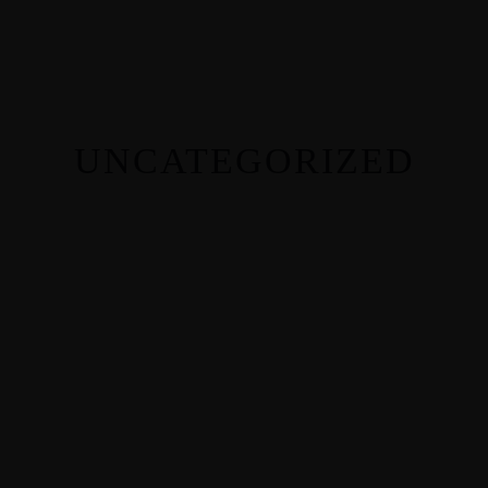
UNCATEGORIZED