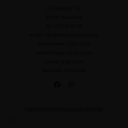
Niedziela: 9:30-21
Ul. Grójecka 194
02-390 Warszawa
tel.: 22 749 18 58
e-mail: info@restauracjavidelec.pl
Poniedziałek: 12:00-21:00
Wtorek-Piątek: 12:00-22:00
Sobota: 9:30-22:00
Niedziela: 9:30-21:00
Videlec
Menu
Rezerwacje
Jak dojechać