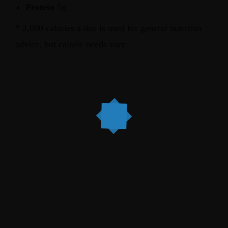
Protein
5g
Zesp
* 2,000 calories a day is used for general nutrition
advice, but calorie needs vary.
Men
Rezerwac
Ul. Grójecka 
02-390 Warsz
tel.: 22 749 18
Poniedziałek: 12:00-21
Wtorek-Piątek: 12:00-22
Sobota:9:30-22