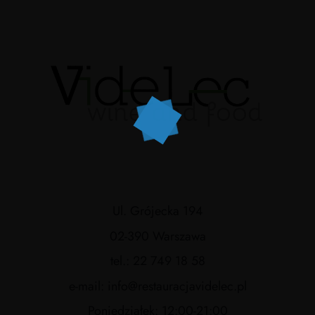
Ul. Grójecka 194
02-390 Warszawa
tel.: 22 749 18 58
e-mail: info@restauracjavidelec.pl
Poniedziałek: 12:00-21:00