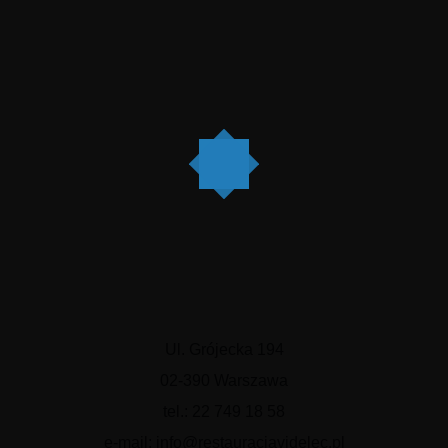
Men
Rezerwac
Ul. Grójecka 
02-390 Warsz
tel.: 22 749 18
Poniedziałek: 12:00-21
Wtorek-Piątek: 12:00-22
Ul. Grójecka 194
Sobota:9:30-22
02-390 Warszawa
Niedziela: 9:30-21
tel.: 22 749 18 58
e-mail: info@restauracjavidelec.pl